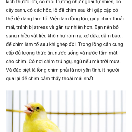
kích thước lớn, có môi trường như ngoài tự nhiên, có
cây xanh, có các hốc, lỗ để chim sau khi gặp cặp có
thể dễ dàng làm tổ. Việc làm lồng lớn, giúp chim thoải
mái, tránh bị stress và gần tự nhiên hơn. Bạn nên bổ
sung nhiều vật liệu khô như rơm rạ, xơ dừa, dăm bào…
để chim làm tổ sau khi ghép đôi. Trong lồng cần cung
cấp đủ lượng thức ăn, nước uống và nước tắm mát
cho chim. Có nơi chim trú ngụ, ngủ nếu mà trời mưa.
Và đặc biệt là lồng chim phải là nơi yên tĩnh, ít người
qua lại để chim cảm thấy thoải mái nhất.