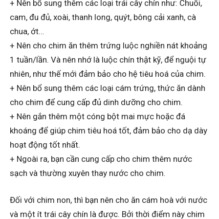
+ Nên bổ sung thêm các loại trái cây chín như: Chuối,
cam, đu đủ, xoài, thanh long, quýt, bông cải xanh, cà
chua, ớt…
+ Nên cho chim ăn thêm trứng luộc nghiền nát khoảng
1 tuần/lần. Và nên nhớ là luộc chín thật kỹ, để nguội tự
nhiên, như thế mới đảm bảo cho hệ tiêu hoá của chim.
+ Nên bổ sung thêm các loại cám trứng, thức ăn dành
cho chim để cung cấp đủ dinh dưỡng cho chim.
+ Nên gắn thêm một cóng bột mai mực hoặc đá
khoáng để giúp chim tiêu hoá tốt, đảm bảo cho dạ dày
hoạt động tốt nhất.
+ Ngoài ra, bạn cần cung cấp cho chim thêm nước
sạch và thường xuyên thay nước cho chim.
Đối với chim non, thì bạn nên cho ăn cám hoà với nước
và một ít trái cây chín là được. Bởi thời điểm này chim