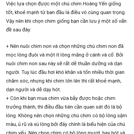
Việc lựa chọn được một chú chim Hoàng Yến giống
tốt, khoẻ mạnh từ ban đầu là điều vô cùng quan trọng.
Vậy nên khi chọn chim giống bạn cần lưu ý một số vấn
đề sau đây:
+ Nên nuôi chim non và chọn những chú chim non đã
mọc lông đuôi và một ít lông măng ở cánh và cổ. Bởi
nuôi chim non sau này sẽ rất dễ thuần dưỡng và dạn
người. Tuy lúc đầu hơi khó khăn và tốn nhiều thời gian
chăm sóc, nhưng khi chim lớn lên thì rất khoẻ mạnh,
dạn người và dễ dạy hót.
+ Còn khi bạn mua chim vừa bẫy được hoặc chim
trưởng thành, thì điều đầu tiên cần quan sát đó là bộ
lông. Không nên chọn những chú chim có bộ lông sậm
màu, ủ rũ và xù lông bởi đây chính là biểu hiện của chú
chim yếu. Nên chọn chim có bộ lông mượt, hay hót và