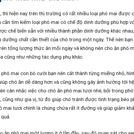
, thì hiện nay trên thị trường có rất nhiều loại phô mai được
ạn cần tìm kiếm loại phô mai có chế độ dinh dưỡng phù hợp 
ợc chế biến sẵn với nhiều thành phần dinh dưỡng khác nhau,
dưỡng chất cần thiết của chó trong một ngày. Thế nên bạn 
rên tổng lượng thức ăn mỗi ngày và không nên cho ăn phô ma
hóa cũng như những tác dụng phụ khác.
, phô mai con bò cười bạn nên cắt thành từng miếng nhỏ, hì
giúp chó ăn dễ dàng hơn và cũng không gây ảnh hưởng tới hệ
ên cân nhắc việc cho chó ăn phô mai tươi nhé, bởi trong phô
o, cũng như gia vị, từ đó giúp chó tránh được tình trạng béo p
 mai tươi chính là chúng chứa rất ít đường và giúp giảm kh
 quả.
o ăn phô mai một lượng ít ở lần đầu, sau đó quan sát cho x