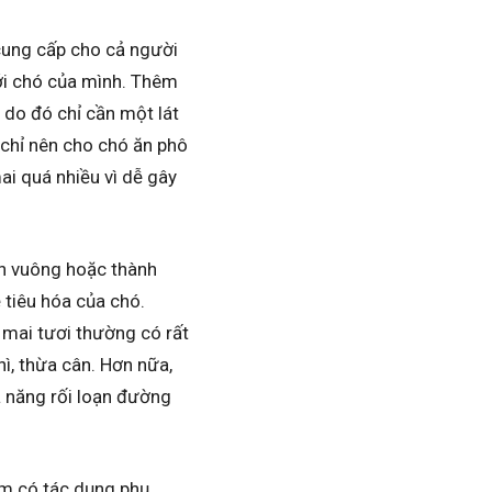
 cung cấp cho cả người
với chó của mình. Thêm
 do đó chỉ cần một lát
chỉ nên cho chó ăn phô
i quá nhiều vì dễ gây
nh vuông hoặc thành
 tiêu hóa của chó.
 mai tươi thường có rất
hì, thừa cân. Hơn nữa,
ả năng rối loạn đường
em có tác dụng phụ,