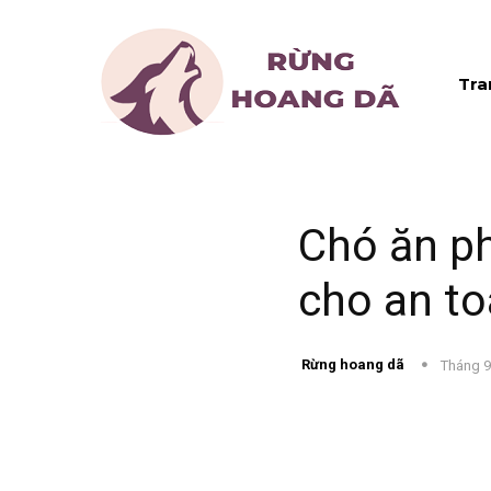
Tra
Chó ăn p
cho an t
Rừng hoang dã
Tháng 9
Chia sẻ