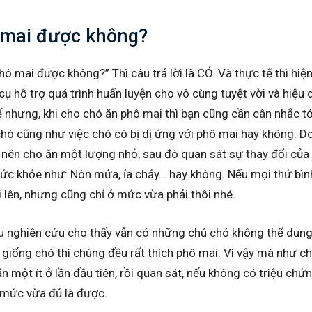
 mai được không?
ô mai được không?” Thì câu trả lời là CÓ. Và thực tế thì hiện
 hỗ trợ quá trình huấn luyện cho vô cùng tuyệt vời và hiệu qu
 nhưng, khi cho chó ăn phô mai thì bạn cũng cần cân nhắc tớ
hó cũng như việc chó có bị dị ứng với phô mai hay không. Do
ỉ nên cho ăn một lượng nhỏ, sau đó quan sát sự thay đổi của
sức khỏe như: Nôn mửa, ỉa chảy… hay không. Nếu mọi thứ bìn
 lên, nhưng cũng chỉ ở mức vừa phải thôi nhé.
ều nghiên cứu cho thấy vẫn có những chú chó không thể dun
c giống chó thì chúng đều rất thích phô mai. Vì vậy mà như chú
 một ít ở lần đầu tiên, rồi quan sát, nếu không có triệu chứn
ở mức vừa đủ là được.