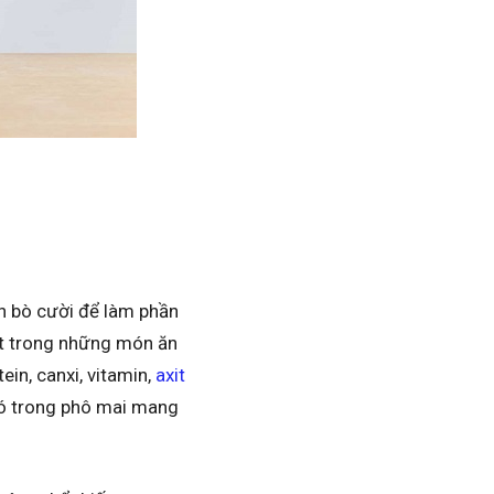
n bò cười để làm phần
ột trong những món ăn
in, canxi, vitamin,
axit
 có trong phô mai mang