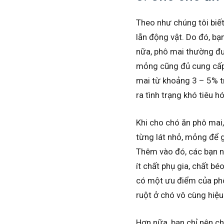
Theo như chúng tôi biết
lẫn động vật. Do đó, b
nữa, phô mai thường đư
mỏng cũng đủ cung cấp 
mai từ khoảng 3 – 5% t
ra tình trạng khó tiêu 
Khi cho chó ăn phô mai
từng lát nhỏ, mỏng để 
Thêm vào đó, các bạn n
ít chất phụ gia, chất bé
có một ưu điểm của phô
ruột ở chó vô cùng hiệu
Hơn nữa, bạn chỉ nên ch