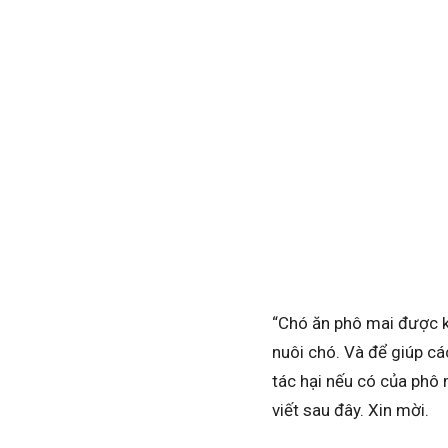
“Chó ăn phô mai được k
nuôi chó. Và để giúp cá
tác hại nếu có của phô 
viết sau đây. Xin mời.