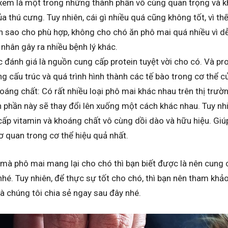
 xem là một trong những thành phần vô cùng quan trọng và k
 thú cưng. Tuy nhiên, cái gì nhiều quá cũng không tốt, vì th
n sao cho phù hợp, không cho chó ăn phô mai quá nhiều vì dễ
 nhân gây ra nhiều bệnh lý khác.
 đánh giá là nguồn cung cấp protein tuyệt vời cho có. Và pr
g cấu trúc và quá trình hình thành các tế bào trong cơ thể c
oáng chất: Có rất nhiều loại phô mai khác nhau trên thị trườn
h phần này sẽ thay đổi lên xuống một cách khác nhau. Tuy nhiê
ấp vitamin và khoáng chất vô cùng dồi dào và hữu hiệu. Giúp
 quan trong cơ thể hiệu quả nhất.
n mà phô mai mang lại cho chó thì bạn biết được là nên cung
hé. Tuy nhiên, để thực sự tốt cho chó, thì bạn nên tham kh
à chúng tôi chia sẻ ngay sau đây nhé.