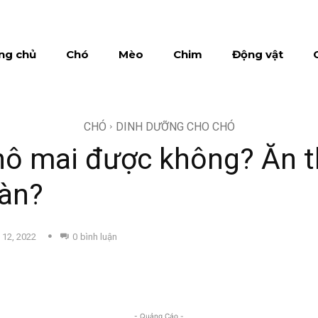
ng chủ
Chó
Mèo
Chim
Động vật
CHÓ
DINH DƯỠNG CHO CHÓ
hô mai được không? Ăn t
oàn?
 12, 2022
0
bình luận
- Quảng Cáo -