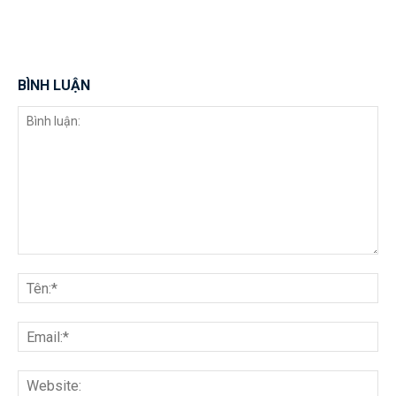
BÌNH LUẬN
Bình
luận:
Tên
Ema
Web