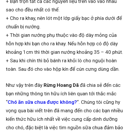
+ Bạn trộn tất cả các nguyên liệu trên vào vào nhau
sao cho đều nhất có thể.
+ Cho ra khay, nên lót một lớp giấy bạc ở phía dưới để
chuẩn bị nướng.
+ Thời gian nướng phụ thuộc vào độ dày mỏng của
hỗn hợp khi bạn cho ra khay. Nếu hỗn hợp có độ dày
khoảng 1cm thì thời gian nướng khoảng 35 – 40 phút.
+ Sau khi chín thì bỏ bánh ra khỏi lò cho nguội hoàn
toàn. Sau đó cho vào hộp kín để cún cưng dùng dần.
Như vậy trên đây
Rừng Hoang Dã
đã chia sẻ đến các
bạn những thông tin hữu ích liên quan tới thắc mắc
“
Chó ăn sữa chua được không?
“. Chúng tôi cũng hy
vọng qua bài viết trên đã mang đến cho các bạn nhiều
kiến thức hữu ích nhất về việc cung cấp dinh dưỡng
cho chó, đặc biệt là việc tìm nguồn sữa chua đảm bảo