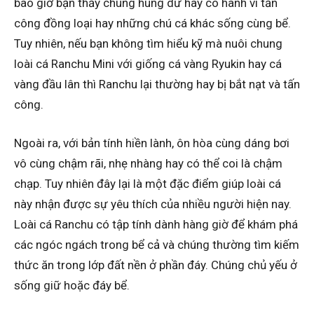
bao giờ bạn thấy chúng hung dữ hay có hành vi tấn
công đồng loại hay những chú cá khác sống cùng bể.
Tuy nhiên, nếu bạn không tìm hiểu kỹ mà nuôi chung
loài cá Ranchu Mini với giống cá vàng Ryukin hay cá
vàng đầu lân thì Ranchu lại thường hay bị bắt nạt và tấn
công.
Ngoài ra, với bản tính hiền lành, ôn hòa cùng dáng bơi
vô cùng chậm rãi, nhẹ nhàng hay có thể coi là chậm
chạp. Tuy nhiên đây lại là một đặc điểm giúp loài cá
này nhận được sự yêu thích của nhiều người hiện nay.
Loài cá Ranchu có tập tính dành hàng giờ để khám phá
các ngóc ngách trong bể cả và chúng thường tìm kiếm
thức ăn trong lớp đất nền ở phần đáy. Chúng chủ yếu ở
sống giữ hoặc đáy bể.