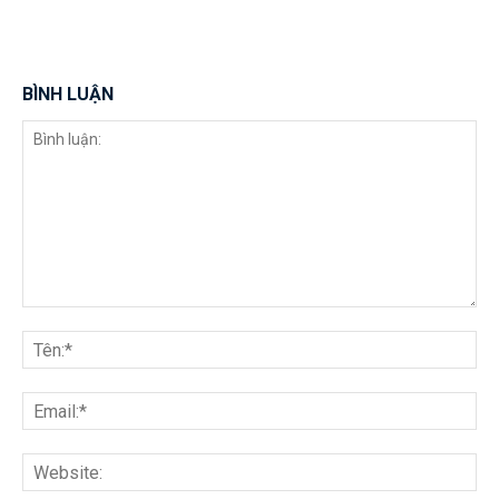
BÌNH LUẬN
Bình
luận:
Tên
Ema
Web