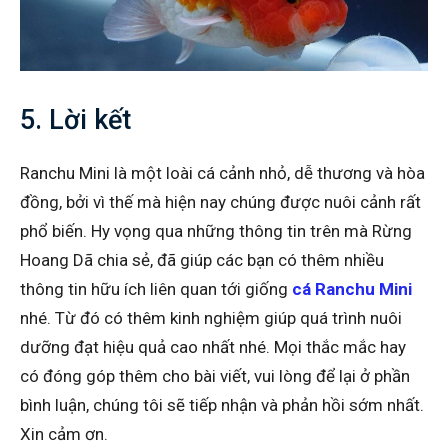
5. Lời kết
Ranchu Mini là một loài cá cảnh nhỏ, dễ thương và hòa
đồng, bởi vì thế mà hiện nay chúng được nuôi cảnh rất
phổ biến. Hy vọng qua những thông tin trên mà Rừng
Hoang Dã chia sẻ, đã giúp các bạn có thêm nhiều
thông tin hữu ích liên quan tới giống
cá Ranchu Mini
nhé. Từ đó có thêm kinh nghiệm giúp quá trình nuôi
dưỡng đạt hiệu quả cao nhất nhé. Mọi thắc mắc hay
có đóng góp thêm cho bài viết, vui lòng để lại ở phần
bình luận, chúng tôi sẽ tiếp nhận và phản hồi sớm nhất.
Xin cảm ơn.