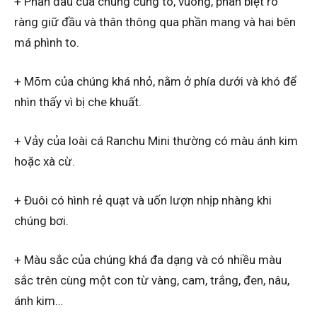
+ Phần đầu của chúng cũng to, vuông, phân biệt rõ
ràng giữ đầu và thân thông qua phần mang và hai bên
má phình to.
+ Mõm của chúng khá nhỏ, nằm ở phía dưới và khó để
nhìn thấy vì bị che khuất.
+ Vảy của loài cá Ranchu Mini thường có màu ánh kim
hoặc xà cừ.
+ Đuôi có hình rẻ quạt và uốn lượn nhịp nhàng khi
chúng bơi.
+ Màu sắc của chúng khá đa dạng và có nhiều màu
sắc trên cùng một con từ vàng, cam, trắng, đen, nâu,
ánh kim…