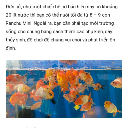
Đơn cử, như một chiếc bể cơ bản hiện nay có khoảng
20 lít nước thì bạn có thể nuôi tối đa từ 8 – 9 con
Ranchu Mini. Ngoài ra, bạn cần phải tạo môi trường
sống cho chúng bằng cách thêm các phụ kiện, cây
thủy sinh, đồ chơi để chúng vui chơi và phát triển ổn
định.