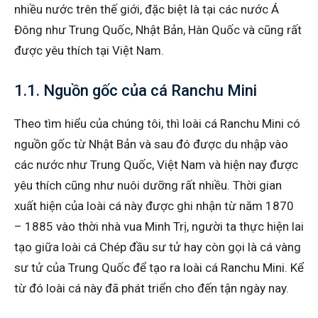
nhiều nước trên thế giới, đặc biệt là tại các nước Á
Đông như Trung Quốc, Nhật Bản, Hàn Quốc và cũng rất
được yêu thích tại Việt Nam.
1.1. Nguồn gốc của cá Ranchu Mini
Theo tìm hiểu của chúng tôi, thì loài cá Ranchu Mini có
nguồn gốc từ Nhật Bản và sau đó được du nhập vào
các nước như Trung Quốc, Việt Nam và hiện nay được
yêu thích cũng như nuôi dưỡng rất nhiều. Thời gian
xuất hiện của loài cá này được ghi nhận từ năm 1870
– 1885 vào thời nhà vua Minh Trị, người ta thực hiện lai
tạo giữa loài cá Chép đầu sư tử hay còn gọi là cá vàng
sư tử của Trung Quốc để tạo ra loài cá Ranchu Mini. Kể
từ đó loài cá này đã phát triển cho đến tận ngày nay.