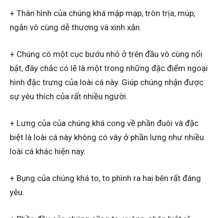
+ Thân hình của chúng khá mập mạp, tròn trịa, múp,
ngắn vô cùng dễ thương và xinh xắn.
+ Chúng có một cục bướu nhỏ ở trên đầu vô cùng nổi
bật, đây chắc có lẽ là một trong những đặc điểm ngoại
hình đặc trưng của loài cá này. Giúp chúng nhận được
sự yêu thích của rất nhiều người.
+ Lưng của của chúng khá cong về phần đuôi và đặc
biệt là loài cá này không có vây ở phần lưng như nhiều
loài cá khác hiện nay.
+ Bụng của chúng khá to, to phình ra hai bên rất đáng
yêu.