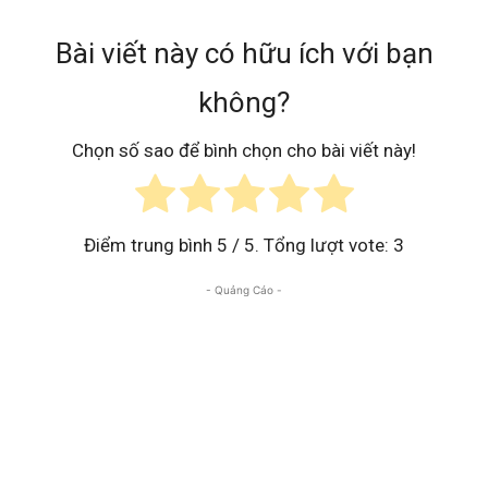
Bài viết này có hữu ích với bạn
không?
Chọn số sao để bình chọn cho bài viết này!
Điểm trung bình
5
/ 5. Tổng lượt vote:
3
- Quảng Cáo -