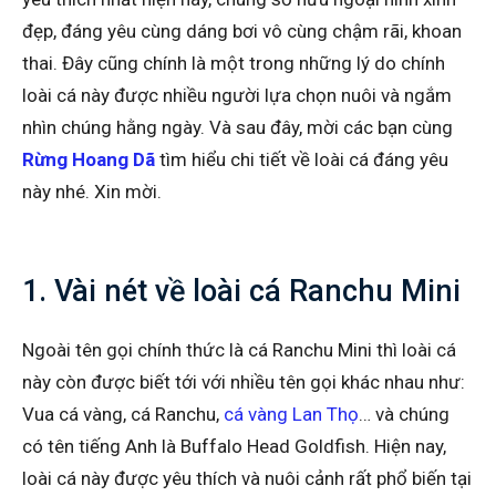
đẹp, đáng yêu cùng dáng bơi vô cùng chậm rãi, khoan
thai. Đây cũng chính là một trong những lý do chính
loài cá này được nhiều người lựa chọn nuôi và ngắm
nhìn chúng hằng ngày. Và sau đây, mời các bạn cùng
Rừng Hoang Dã
tìm hiểu chi tiết về loài cá đáng yêu
này nhé. Xin mời.
1. Vài nét về loài cá Ranchu Mini
Ngoài tên gọi chính thức là cá Ranchu Mini thì loài cá
này còn được biết tới với nhiều tên gọi khác nhau như:
Vua cá vàng, cá Ranchu,
cá vàng Lan Thọ
… và chúng
có tên tiếng Anh là Buffalo Head Goldfish. Hiện nay,
loài cá này được yêu thích và nuôi cảnh rất phổ biến tại