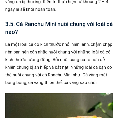
vùng da bị thương. Kiên trì thực hiện từ khoảng 2 – 4
ngày là sẽ khỏi hoàn toàn.
3.5. Cá Ranchu Mini nuôi chung với loài cá
nào?
Là một loài cá có kích thước nhỏ, hiền lành, chậm chạp
nên bạn nên cân nhắc nuôi chung với những loài cá có
kích thước tương đồng. Bởi nuôi cùng cá to hơn dễ
khiến chúng bị ăn hiếp và bắt nạt. Những loài cá bạn có
thể nuôi chung với cá Ranchu Mini như: Cá vàng mắt
bong bóng, cá vàng thiên thể, cá vàng sao chổi….