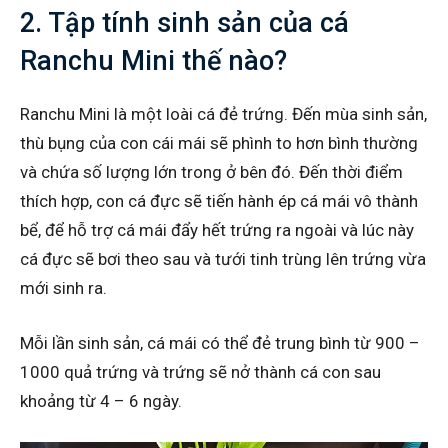
2. Tập tính sinh sản của cá
Ranchu Mini thế nào?
Ranchu Mini là một loài cá đẻ trứng. Đến mùa sinh sản,
thù bụng của con cái mái sẽ phình to hơn bình thường
và chứa số lượng lớn trong ở bên đó. Đến thời điểm
thích hợp, con cá đực sẽ tiến hành ép cá mái vô thành
bể, để hỗ trợ cá mái đẩy hết trứng ra ngoài và lúc này
cá đực sẽ bơi theo sau và tưới tinh trùng lên trứng vừa
mới sinh ra.
Mỗi lần sinh sản, cá mái có thể đẻ trung bình từ 900 –
1000 quả trứng và trứng sẽ nở thành cá con sau
khoảng từ 4 – 6 ngày.