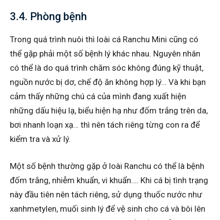
3.4. Phòng bệnh
Trong quá trình nuôi thì loài cá Ranchu Mini cũng có
thể gặp phải một số bệnh lý khác nhau. Nguyên nhân
có thể là do quá trình chăm sóc không đúng kỹ thuật,
nguồn nước bị dơ, chế độ ăn không hợp lý… Và khi bạn
cảm thấy những chú cá của mình đang xuất hiện
những dấu hiệu lạ, biểu hiện hạ như đốm trắng trên da,
bơi nhanh loạn xạ… thì nên tách riêng từng con ra để
kiểm tra và xử lý.
Một số bệnh thường gặp ở loài Ranchu có thể là bệnh
đốm trắng, nhiễm khuẩn, vi khuẩn…. Khi cá bị tình trạng
này đầu tiên nên tách riêng, sử dụng thuốc nước như
xanhmetylen, muối sinh lý để vệ sinh cho cá và bôi lên