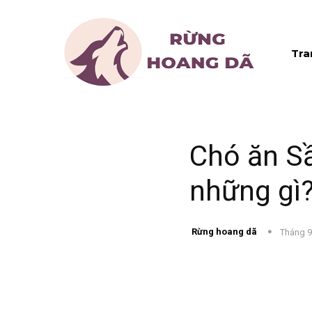
Tra
Chó ăn S
những gì
Rừng hoang dã
Tháng 9
Chia sẻ