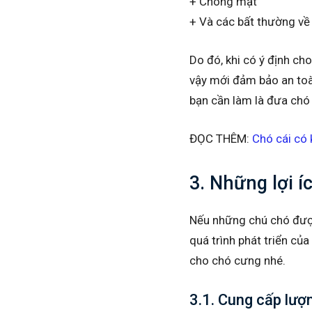
+ Chóng mặt
+ Và các bất thường về
Do đó, khi có ý định cho
vậy mới đảm bảo an toà
bạn cần làm là đưa chó 
ĐỌC THÊM:
Chó cái có 
3. Những lợi í
Nếu những chú chó được
quá trình phát triển củ
cho chó cưng nhé.
3.1. Cung cấp lượ