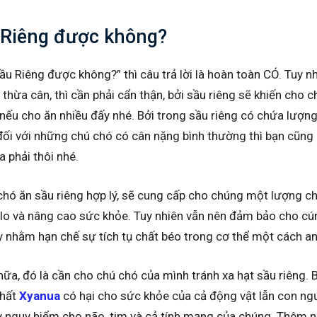
 Riêng được không?
u Riêng được không?” thì câu trả lời là hoàn toàn CÓ. Tuy nh
thừa cân, thì cần phải cẩn thận, bởi sầu riêng sẽ khiến cho 
ếu cho ăn nhiều đấy nhé. Bởi trong sầu riêng có chứa lượn
à đối với những chú chó có cân nặng bình thường thì bạn cũng
 phải thôi nhé.
chó ăn sầu riêng hợp lý, sẽ cung cấp cho chúng một lượng c
alo và nâng cao sức khỏe. Tuy nhiên vẫn nên đảm bảo cho cú
 nhằm hạn chế sự tích tụ chất béo trong cơ thể một cách an
nữa, đó là cần cho chú chó của mình tránh xa hạt sầu riêng. 
chất
Xyanua
có hại cho sức khỏe của cả động vật lẫn con ng
ây nguy hiểm cho não, tim và cả tính mạng của chúng. Thêm n