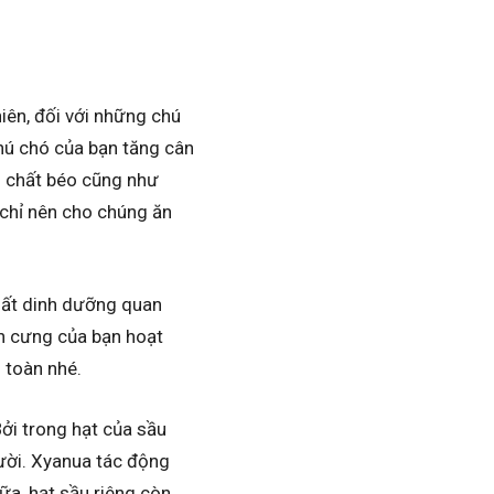
iên, đối với những chú
chú chó của bạn tăng cân
g chất béo cũng như
 chỉ nên cho chúng ăn
hất dinh dưỡng quan
n cưng của bạn hoạt
 toàn nhé.
Bởi trong hạt của sầu
ười. Xyanua tác động
ữa, hạt sầu riêng còn