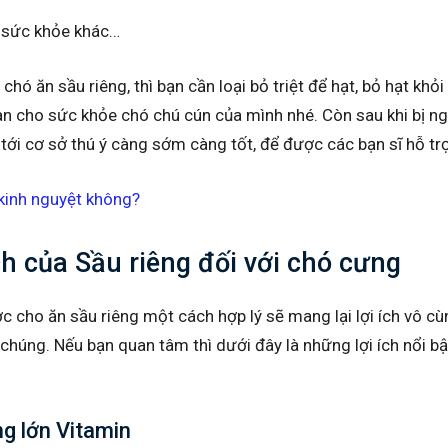
 sức khỏe khác…
 chó ăn sầu riêng, thì bạn cần loại bỏ triệt để hạt, bỏ hạt kh
n cho sức khỏe chó chú cún của mình nhé. Còn sau khi bị ngộ
tới cơ sở thú ý càng sớm càng tốt, để được các bạn sĩ hỗ trợ
kinh nguyệt không?
ch của Sầu riêng đối với chó cưng
 cho ăn sầu riêng một cách hợp lý sẽ mang lại lợi ích vô cù
a chúng. Nếu bạn quan tâm thì dưới đây là những lợi ích nổi b
ng lớn Vitamin