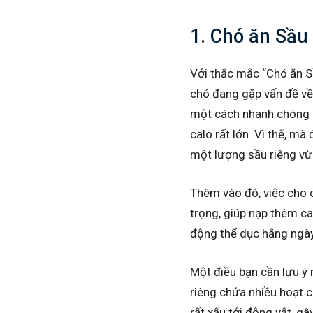
1. Chó ăn Sầu
Với thắc mắc “Chó ăn Sầ
chó đang gặp vấn đề về 
một cách nhanh chóng n
calo rất lớn. Vì thế, m
một lượng sầu riêng vừa
Thêm vào đó, việc cho 
trọng, giúp nạp thêm c
động thể dục hằng ngày
Một điều bạn cần lưu ý 
riêng chứa nhiều hoạt 
rất xấu tới động vật, g