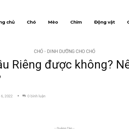
ng chủ
Chó
Mèo
Chim
Động vật
CHÓ
DINH DƯỠNG CHO CHÓ
ầu Riêng được không? Nê
?
 6, 2022
0
bình luận
- Quảng Cáo -