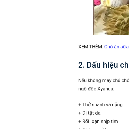
XEM THÊM:
Chó ăn sữa
2. Dấu hiệu ch
Nếu không may chú chó 
ngộ độc Xyanua:
+ Thở nhanh và nặng
+ Dị tật da
+ Rối loạn nhịp tim