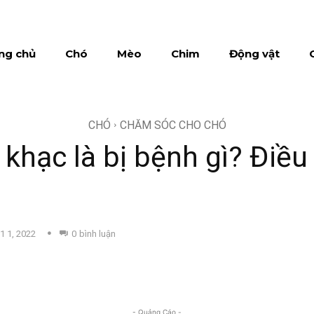
ng chủ
Chó
Mèo
Chim
Động vật
CHÓ
CHĂM SÓC CHO CHÓ
 khạc là bị bệnh gì? Điều 
1 1, 2022
0
bình luận
- Quảng Cáo -