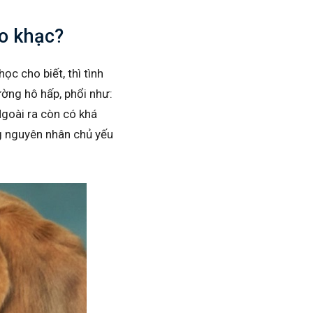
ho khạc?
c cho biết, thì tình
ường hô hấp, phổi như:
Ngoài ra còn có khá
ng nguyên nhân chủ yếu