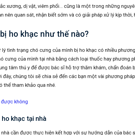
ắc xương, dị vật, viêm phổi… cũng là một trong những nguyê
ạn nên quan sát, nhận biết sớm và có giải pháp xử lý kịp thời,
ó bị ho khạc như thế nào?
 xử lý tình trạng chó cưng của mình bị ho khạc có nhiều phươ
chó cưng của mình tại nhà bằng cách loại thuốc hay phương 
rung tâm thú y để được bác sĩ hỗ trợ thăm khám, chẩn đoán
ới đây, chúng tôi sẽ chia sẻ đến các bạn một vài phương pháp 
ó thể tham khảo qua nhé.
 được không
ị ho khạc tại nhà
ại nhà cần được thực hiện kết hợp với sự hướng dẫn của bác s