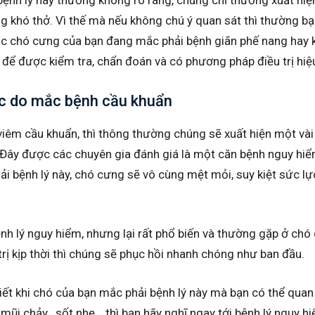
ng khó thở. Vì thế mà nếu không chú ý quan sát thì thường b
xác chó cưng của bạn đang mắc phải bệnh giãn phế nang hay 
 để được kiểm tra, chẩn đoán và có phương pháp điều trị hiệ
ạc do mắc bệnh cầu khuẩn
viêm cầu khuẩn, thì thông thường chúng sẽ xuất hiện một vài
. Đây được các chuyên gia đánh giá là một căn bệnh nguy hiểm
ải bệnh lý này, chó cưng sẽ vô cùng mệt mỏi, suy kiệt sức lực
h lý nguy hiểm, nhưng lại rất phổ biến và thường gặp ở chó
trị kịp thời thì chúng sẽ phục hồi nhanh chóng như ban đầu.
iết khi chó của bạn mắc phải bệnh lý này mà bạn có thể quan
 mũi chảy , sốt nhẹ… thì bạn hãy nghĩ ngay tới bệnh lý nguy 