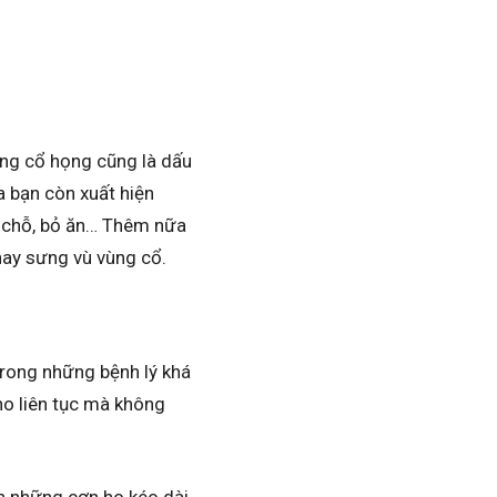
ong cổ họng cũng là dấu
a bạn còn xuất hiện
t chỗ, bỏ ăn… Thêm nữa
hay sưng vù vùng cổ.
trong những bệnh lý khá
 ho liên tục mà không
ện những cơn ho kéo dài