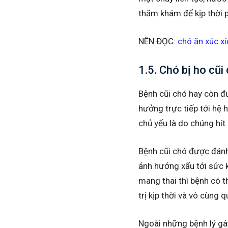
thăm khám để kịp thời p
NÊN ĐỌC:
chó ăn xúc x
1.5. Chó bị ho cũi
Bệnh cũi chó hay còn đ
hưởng trực tiếp tới hệ 
chủ yếu là do chúng hít 
Bệnh cũi chó được đánh 
ảnh hưởng xấu tới sức k
mang thai thì bệnh có t
trị kịp thời và vô cùng 
Ngoài những bệnh lý gây