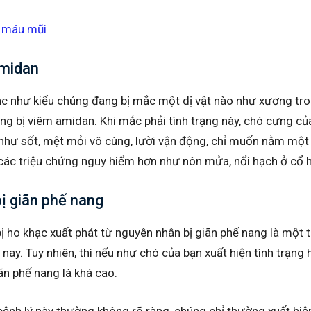
y máu mũi
amidan
hạc như kiểu chúng đang bị mắc một dị vật nào như xương tr
ng bị viêm amidan. Khi mắc phải tình trạng này, chó cưng củ
 như sốt, mệt mỏi vô cùng, lười vận động, chỉ muốn nằm mộ
 các triệu chứng nguy hiểm hơn như nôn mửa, nổi hạch ở cổ 
bị giãn phế nang
ị ho khạc xuất phát từ nguyên nhân bị giãn phế nang là một 
 nay. Tuy nhiên, thì nếu như chó của bạn xuất hiện tình trạng
ãn phế nang là khá cao.
bệnh lý này thường không rõ ràng, chúng chỉ thường xuất hi