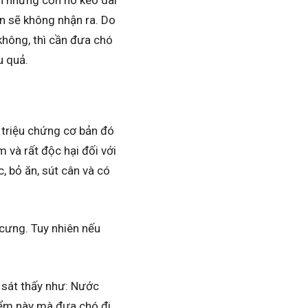
ạn sẽ không nhận ra. Do
không, thì cần đưa chó
u quả.
 triệu chứng cơ bản đó
 và rất độc hại đối với
, bỏ ăn, sút cân và có
 cưng. Tuy nhiên nếu
 sát thấy như: Nước
hiểm này mà đưa chó đi