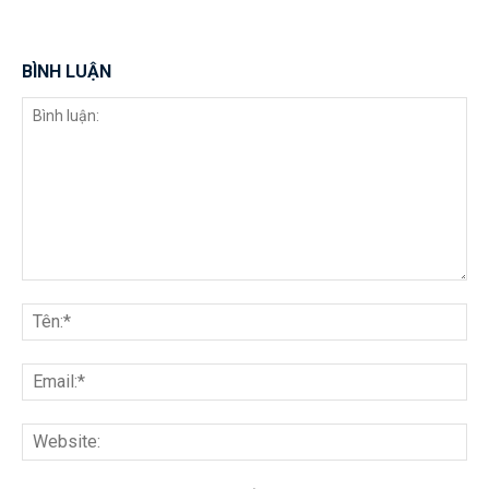
BÌNH LUẬN
Bình
luận:
Tên
Ema
Web