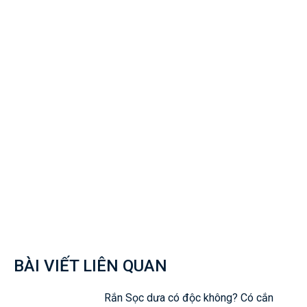
Facebook
Twitter
Pinterest
Wh
BÀI VIẾT LIÊN QUAN
Rắn Sọc dưa có độc không? Có cắn