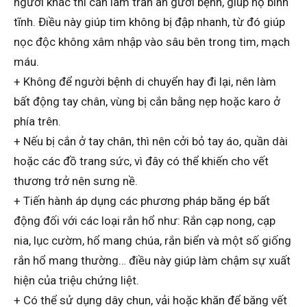
người khác thì cần làm trấn an gười bệnh, giúp họ bình
tĩnh. Điều này giúp tim không bị đập nhanh, từ đó giúp
nọc độc không xâm nhập vào sâu bên trong tim, mạch
máu.
+ Không để người bệnh di chuyển hay đi lại, nên làm
bất động tay chân, vùng bị cắn bằng nẹp hoặc karo ở
phía trên.
+ Nếu bị cắn ở tay chân, thì nên cởi bỏ tay áo, quần dài
hoặc các đồ trang sức, vì đây có thể khiến cho vết
thương trở nên sưng nề.
+ Tiến hành áp dụng các phương pháp băng ép bất
động đối với các loại rắn hổ như: Rắn cạp nong, cạp
nia, lục cườm, hổ mang chúa, rắn biển và một số giống
rắn hổ mang thường… điều này giúp làm chậm sự xuất
hiện của triệu chứng liệt.
+ Có thể sử dụng dây chun, vải hoặc khăn để băng vết