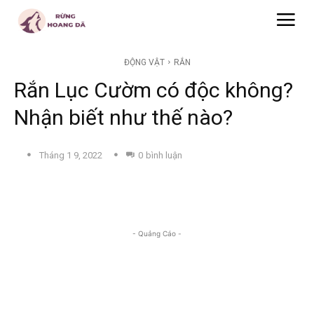
ĐỘNG VẬT
RẮN
Rắn Lục Cườm có độc không?
Nhận biết như thế nào?
Tháng 1 9, 2022
0
bình luận
- Quảng Cáo -