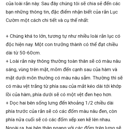
của loài rắn này. Sau đây chúng tôi sẽ chia sẻ đến các
bạn những thông tin, đặc điểm nhận biết của rắn Lục
Cườm một cách chi tiết và cụ thể nhất:
+ Chúng khá to lớn, tương tự như nhiều loài rắn lục có
độc hiện nay. Một con trưởng thành có thể đạt chiều
dài từ 50-60cm.
+ Loài rắn này thông thường toàn thân sẽ có màu nâu
sáng, vùng trên mặt, mõm đến cạnh sau của hàm và
mặt dưới mõn thường có màu nâu sẫm. Thường thì sẽ
có màu vệt trắng từ phía sau của mắt kéo dài tới khớp
lồi của hàm, phía dưới sẽ có một vệt đen hẹo hơn.
+ Dọc hai bên sống lưng đến khoảng 1/2 chiều dài
phía trước của rắn sẽ có các đốm màu nâu đen, còn
phía nửa cuối sẽ có các đốm xếp xen kẽ lên nhau.
Ngoài ra, hai bên thân ngang với các đốm trên lưng sẽ