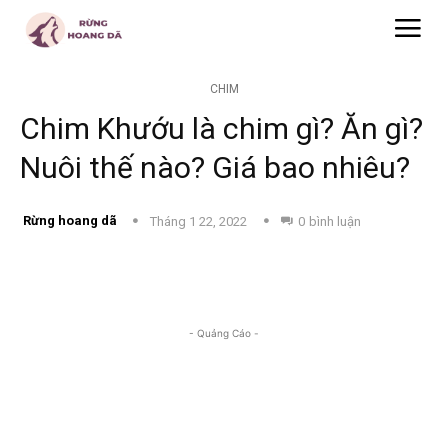
CHIM
Chim Khướu là chim gì? Ăn gì?
Nuôi thế nào? Giá bao nhiêu?
Rừng hoang dã
Tháng 1 22, 2022
0
bình luận
- Quảng Cáo -