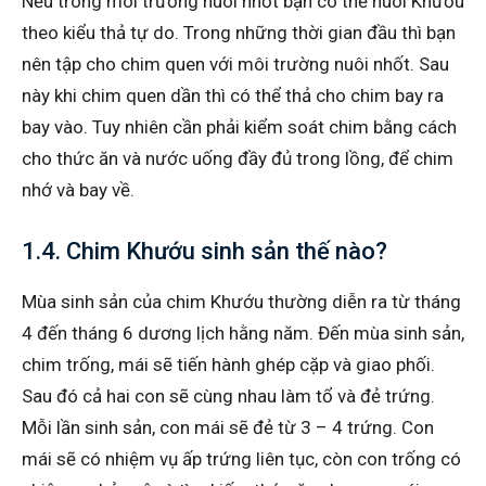
Nếu trong môi trường nuôi nhốt bạn có thể nuôi Khướu
theo kiểu thả tự do. Trong những thời gian đầu thì bạn
nên tập cho chim quen với môi trường nuôi nhốt. Sau
này khi chim quen dần thì có thể thả cho chim bay ra
bay vào. Tuy nhiên cần phải kiểm soát chim bằng cách
cho thức ăn và nước uống đầy đủ trong lồng, để chim
nhớ và bay về.
1.4. Chim Khướu sinh sản thế nào?
Mùa sinh sản của chim Khướu thường diễn ra từ tháng
4 đến tháng 6 dương lịch hằng năm. Đến mùa sinh sản,
chim trống, mái sẽ tiến hành ghép cặp và giao phối.
Sau đó cả hai con sẽ cùng nhau làm tổ và đẻ trứng.
Mỗi lần sinh sản, con mái sẽ đẻ từ 3 – 4 trứng. Con
mái sẽ có nhiệm vụ ấp trứng liên tục, còn con trống có