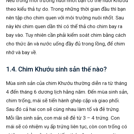
Nếu trong môi trường nuôi nhốt bạn có thể nuôi Khướu
theo kiểu thả tự do. Trong những thời gian đầu thì bạn
nên tập cho chim quen với môi trường nuôi nhốt. Sau
này khi chim quen dần thì có thể thả cho chim bay ra
bay vào. Tuy nhiên cần phải kiểm soát chim bằng cách
cho thức ăn và nước uống đầy đủ trong lồng, để chim
nhớ và bay về.
1.4. Chim Khướu sinh sản thế nào?
Mùa sinh sản của chim Khướu thường diễn ra từ tháng
4 đến tháng 6 dương lịch hằng năm. Đến mùa sinh sản,
chim trống, mái sẽ tiến hành ghép cặp và giao phối.
Sau đó cả hai con sẽ cùng nhau làm tổ và đẻ trứng.
Mỗi lần sinh sản, con mái sẽ đẻ từ 3 – 4 trứng. Con
mái sẽ có nhiệm vụ ấp trứng liên tục, còn con trống có