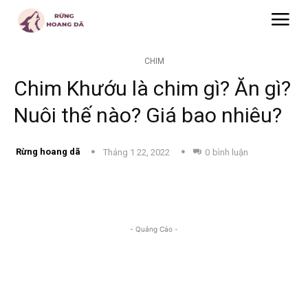
CHIM
Chim Khướu là chim gì? Ăn gì?
Nuôi thế nào? Giá bao nhiêu?
Rừng hoang dã
Tháng 1 22, 2022
0
bình luận
- Quảng Cáo -