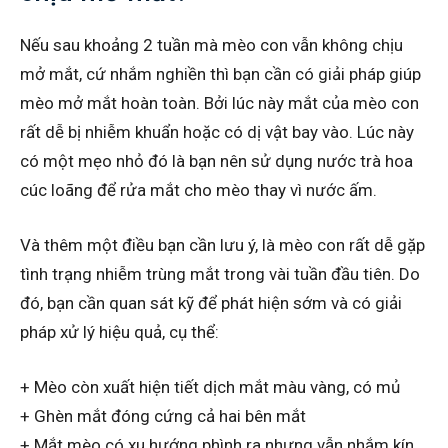
Nếu sau khoảng 2 tuần mà mèo con vẫn không chịu
mở mắt, cứ nhắm nghiền thì bạn cần có giải pháp giúp
mèo mở mắt hoàn toàn. Bởi lúc này mắt của mèo con
rất dễ bị nhiễm khuẩn hoặc có dị vật bay vào. Lúc này
có một mẹo nhỏ đó là bạn nên sử dụng nước trà hoa
cúc loãng để rửa mắt cho mèo thay vì nước ấm.
Và thêm một điều bạn cần lưu ý, là mèo con rất dễ gặp
tình trạng nhiễm trùng mắt trong vài tuần đầu tiên. Do
đó, bạn cần quan sát kỹ để phát hiện sớm và có giải
pháp xử lý hiệu quả, cụ thể:
+ Mèo còn xuất hiện tiết dịch mắt màu vàng, có mủ
+ Ghèn mắt đóng cứng cả hai bên mắt
+ Mắt mèo có xu hướng phình ra nhưng vẫn nhắm kín.