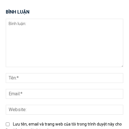
BÌNH LUẬN
Bình
luận:
Tên
Ema
Web
Lưu tên, email và trang web của tôi trong trình duyệt này cho