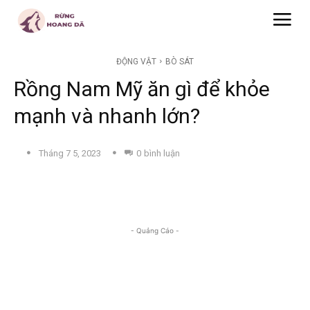
ĐỘNG VẬT
BÒ SÁT
Rồng Nam Mỹ ăn gì để khỏe
mạnh và nhanh lớn?
Tháng 7 5, 2023
0
bình luận
- Quảng Cáo -