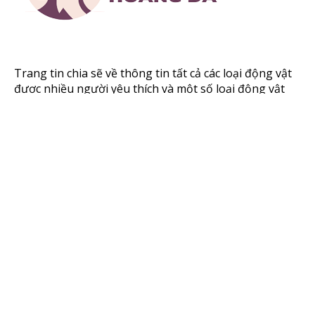
Trang tin chia sẽ về thông tin tất cả các loại động vật
được nhiều người yêu thích và một số loại động vật
hoang dã.
Trang chủ
Chính sách bảo mật
Chó
Bản quyền
Mèo
Giới thiệu
Chim
Liên hệ
Động vật
Giới thiệu
Liên hệ