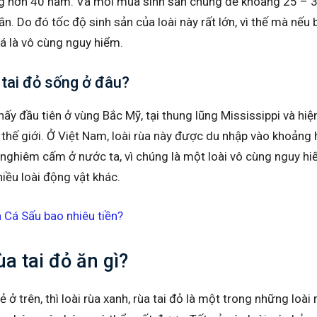
ng hơn 40 năm. Và mỗi mùa sinh sản chúng đẻ khoảng 25 – 
n. Do đó tốc độ sinh sản của loài này rất lớn, vì thế mà nếu 
á là vô cùng nguy hiểm.
 tai đỏ sống ở đâu?
hấy đầu tiên ở vùng Bắc Mỹ, tại thung lũng Mississippi và hi
n thế giới. Ở Việt Nam, loài rùa này được du nhập vào khoảng
 nghiêm cấm ở nước ta, vì chúng là một loài vô cùng nguy hiể
iều loài động vật khác.
 Cá Sấu bao nhiêu tiền?
ùa tai đỏ ăn gì?
 ở trên, thì loài rùa xanh, rùa tai đỏ là một trong những loài