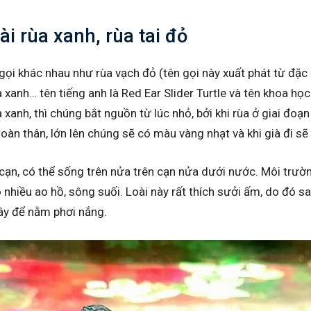
oài rùa xanh, rùa tai đỏ
gọi khác nhau như rùa vạch đỏ (tên gọi này xuất phát từ đặc
 xanh… tên tiếng anh là Red Ear Slider Turtle và tên khoa họ
 xanh, thì chúng bắt nguồn từ lúc nhỏ, bởi khi rùa ở giai đoạn
oàn thân, lớn lên chúng sẽ có màu vàng nhạt và khi già đi s
 cạn, có thể sống trên nửa trên cạn nửa dưới nước. Môi trườ
nhiều ao hồ, sông suối. Loài này rất thích sưởi ấm, do đó s
ây để nằm phơi nắng.