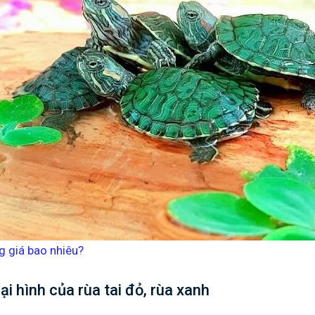
g giá bao nhiêu?
i hình của rùa tai đỏ, rùa xanh