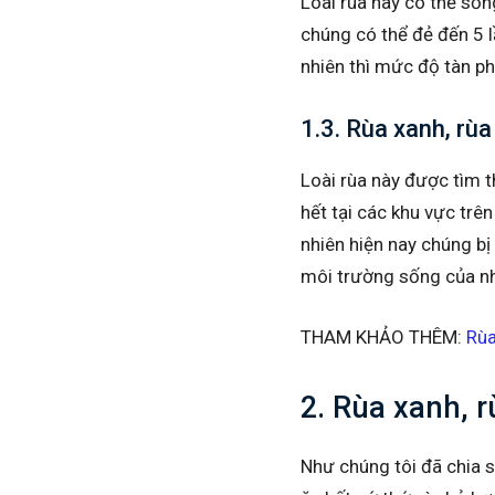
Loài rùa này có thể số
chúng có thể đẻ đến 5 lầ
nhiên thì mức độ tàn ph
1.3. Rùa xanh, rùa
Loài rùa này được tìm t
hết tại các khu vực trê
nhiên hiện nay chúng bị
môi trường sống của nh
THAM KHẢO THÊM:
Rùa
2. Rùa xanh, r
Như chúng tôi đã chia sẻ