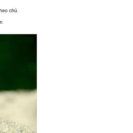
theo chủ.
n.