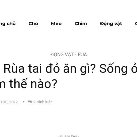
ng chủ
Chó
Mèo
Chim
Động vật
ĐỘNG VẬT
RÙA
 Rùa tai đỏ ăn gì? Sống 
m thế nào?
1 30, 2022
2
bình luận
- Quảng Cáo -