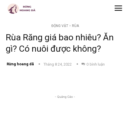
ĐỘNG VẬT
RÙA
Rùa Răng giá bao nhiêu? Ăn
gì? Có nuôi được không?
Rừng hoang dã
Tháng 8 24, 2022
0
bình luận
- Quảng Cáo -