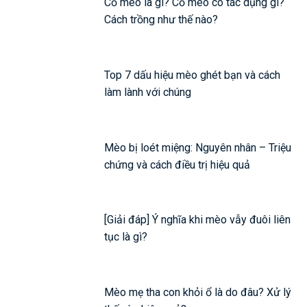
Cỏ mèo là gì? Cỏ mèo có tác dụng gì?
Cách trồng như thế nào?
Top 7 dấu hiệu mèo ghét bạn và cách
làm lành với chúng
Mèo bị loét miệng: Nguyên nhân – Triệu
chứng và cách điều trị hiệu quả
[Giải đáp] Ý nghĩa khi mèo vẫy đuôi liên
tục là gì?
Mèo mẹ tha con khỏi ổ là do đâu? Xử lý