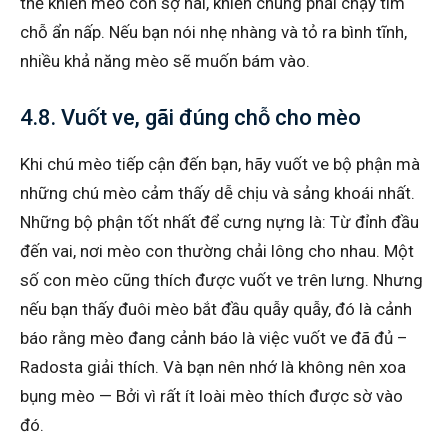
thể khiến mèo con sợ hãi, khiến chúng phải chạy tìm
chỗ ẩn nấp. Nếu bạn nói nhẹ nhàng và tỏ ra bình tĩnh,
nhiều khả năng mèo sẽ muốn bám vào.
4.8. Vuốt ve, gãi đúng chỗ cho mèo
Khi chú mèo tiếp cận đến bạn, hãy vuốt ve bộ phận mà
những chú mèo cảm thấy dễ chịu và sảng khoái nhất.
Những bộ phận tốt nhất để cưng nựng là: Từ đỉnh đầu
đến vai, nơi mèo con thường chải lông cho nhau. Một
số con mèo cũng thích được vuốt ve trên lưng. Nhưng
nếu bạn thấy đuôi mèo bắt đầu quẫy quẫy, đó là cảnh
báo rằng mèo đang cảnh báo là việc vuốt ve đã đủ –
Radosta giải thích. Và bạn nên nhớ là không nên xoa
bụng mèo — Bởi vì rất ít loài mèo thích được sờ vào
đó.