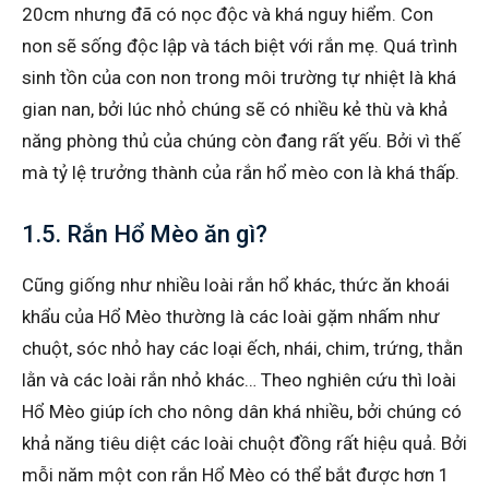
20cm nhưng đã có nọc độc và khá nguy hiểm. Con
non sẽ sống độc lập và tách biệt với rắn mẹ. Quá trình
sinh tồn của con non trong môi trường tự nhiệt là khá
gian nan, bởi lúc nhỏ chúng sẽ có nhiều kẻ thù và khả
năng phòng thủ của chúng còn đang rất yếu. Bởi vì thế
mà tỷ lệ trưởng thành của rắn hổ mèo con là khá thấp.
1.5. Rắn Hổ Mèo ăn gì?
Cũng giống như nhiều loài rắn hổ khác, thức ăn khoái
khẩu của Hổ Mèo thường là các loài gặm nhấm như
chuột, sóc nhỏ hay các loại ếch, nhái, chim, trứng, thằn
lằn và các loài rắn nhỏ khác… Theo nghiên cứu thì loài
Hổ Mèo giúp ích cho nông dân khá nhiều, bởi chúng có
khả năng tiêu diệt các loài chuột đồng rất hiệu quả. Bởi
mỗi năm một con rắn Hổ Mèo có thể bắt được hơn 1