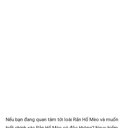
Nếu bạn đang quan tâm tới loài Rắn Hổ Mèo và muốn
biết chính xác Rắn Hổ Mèo có độc không? Nguy hiểm