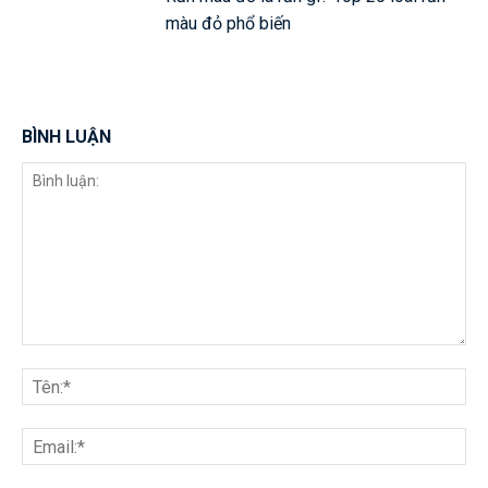
màu đỏ phổ biến
BÌNH LUẬN
Bình
luận:
Tên
Ema