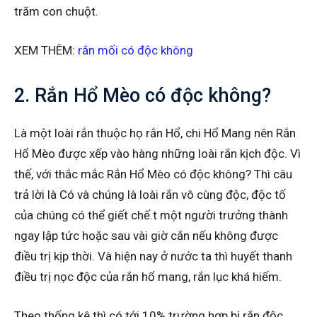
trăm con chuột.
XEM THÊM:
rắn mối có độc không
2. Rắn Hổ Mèo có độc không?
Là một loài rắn thuộc họ rắn Hổ, chi Hổ Mang nên Rắn
Hổ Mèo được xếp vào hàng những loài rắn kịch độc. Vì
thế, với thắc mắc Rắn Hổ Mèo có độc không? Thì câu
trả lời là Có và chúng là loài rắn vô cùng độc, độc tố
của chúng có thể giết chế.t một người trưởng thành
ngay lập tức hoặc sau vài giờ cắn nếu không được
điều trị kịp thời. Và hiện nay ở nước ta thì huyết thanh
điều trị nọc độc của rắn hổ mang, rắn lục khá hiếm.
Theo thống kê thì có tới 10% trường hợp bị rắn độc