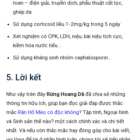
toan – điện giải, truyền dịch, phẫu thuật cắt lọc,
ghép da
Sử dụng corticoid liều 1-2mg/kg trong 5 ngày
Xét nghiệm có CPK, LDH, niệu, bài niệu tích cực,
kiềm hóa nước tiểu…
Sử dụng kháng sinh nhóm cephalosporin…
5. Lời kết
Như vậy trên đây
Rừng Hoang Dã
đã chia sẻ những
thông tin hữu ích, giúp bạn đọc giải đáp được thắc
mắc
Rắn Hổ Mèo có độc không
? Tập tính, Ngoại hình
và Sinh sản thế nào? một cách chính xác và chi tiết
nhất. Và nếu còn thắc mắc hay đóng góp cho bài viết,
vui lòng để lại ở phần bình luận, chúng tôi sẽ tiếp nhận