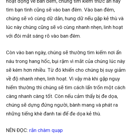
hoạt động về ban đêm, chúng tìm kiếm thức ăn hay
tìm bạn tình cũng sẽ vào ban đêm. Vào ban đêm,
chúng sẽ vô cùng dữ dằn, hung dữ nếu gặp kẻ thù và
lúc này chúng cũng sẽ vô cùng nhanh nhẹn, linh hoạt
với đôi mắt sáng rõ vào ban đêm.
Còn vào ban ngày, chúng sẽ thường tìm kiếm nơi ẩn
náu trong hang hốc, bụi rậm vì mắt của chúng lúc này
sẽ kém hơn nhiều. Từ đó khiến cho chúng bị suy giảm
về độ nhanh nhẹn, linh hoạt. Vì vậy mà khi gặp nguy
hiểm thường thì chúng sẽ tìm cách lẩn trốn một cách
càng nhanh càng tốt. Còn nếu cảm thấy bị đe dọa,
chúng sẽ dựng đứng người, bành mang và phát ra
những tiếng khè đanh tai để đe dọa kẻ thù.
NÊN ĐỌC:
rắn chàm quạp