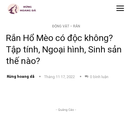
ĐỘNG VẬT
RẮN
Rắn Hổ Mèo có độc không?
Tập tính, Ngoại hình, Sinh sản
thế nào?
Rừng hoang dã
Tháng 11 17, 2022
0
bình luận
- Quảng Cáo -